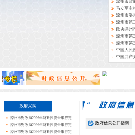
滦州市政
马立军主持
滦州市委
滦州市第
政协滦州
滦州市第三
滦州市第
中国人民政
中国共产
茨榆坨镇
雷庄镇队
厚植诚信底
诚信进大厅
诚信进乡
小马庄镇2
政府采购
排查处置
深化开展沿
滦州市财政局2026年财政性资金银行定
滦州市响
政府信息公开指南
期...
滦州市财政局2026年财政性资金银行定
滦州市扎实
期...
滦州市财政局2026年财政性资金银行定
2026-07-27