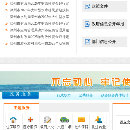
滦州市财政
期...
滦州市财政局2026年财政性资金银行定
2026-07-07
政策文件
城管执法
期...
滦州市2025年大中型水库移民后期扶持
2026-05-15
城管执法
人...
滦州市水利局滦州市2025年大中型水库
2026-04-24
滦州市文
移...
滦州市财政局2025年财政性资金银行定
2026-02-06
政府信息公开年报
科工局副局
期...
滦州市应急管理局滦州市应急管理局租
2026-02-03
滦州市民政
用...
滦州市财政局2025年财政性资金银行定
2025-12-23
滦州环境局工
部门信息公开
期...
滦州市农业农村局滦州市2025年动物防
2025-12-10
加快推进
疫...
2025-12-02
2025-11-26
政务服务
行政权力
公共服务
政务服务办件统计
主题服务
设立