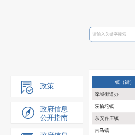
镇（街）
政策
滦城街道办
茨榆坨镇
政府信息
公开指南
东安各庄镇
古马镇