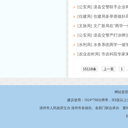
[公安局] 滦县交警联手企
[住建局] 住建局多举措做
[文旅局] 文广新局在“两学
[公安局] 滦县交警严打涉牌
[水利局] 水务系统两学一
[农业农村局] 市农科院专
15118条
上一页
1
.
网站首
建议使用：1024*768分辨率，IE8及以
滦州市人民政府主办 滦州市各镇街、各部门联合承办
冀I