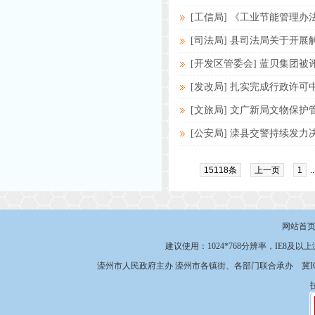
[工信局] 《工业节能管理
[司法局] 县司法局关于开展
[开发区管委会] 蓝贝集团
[发改局] 扎实完成行政许
[文旅局] 文广新局文物保
[公安局] 滦县交警持续发力决
15118条
上一页
1
.
网站首
建议使用：1024*768分辨率，IE8及以
滦州市人民政府主办 滦州市各镇街、各部门联合承办
冀I