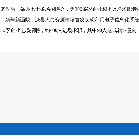
以来先后已举办七十多场招聘会，为
200
多家企业和上万名求职者
会。新年新面貌，滦县人力资源市场首次实现利用电子信息化系
，
30
家企业进场招聘，约
400
人进场求职，其中
90
人达成就业意向