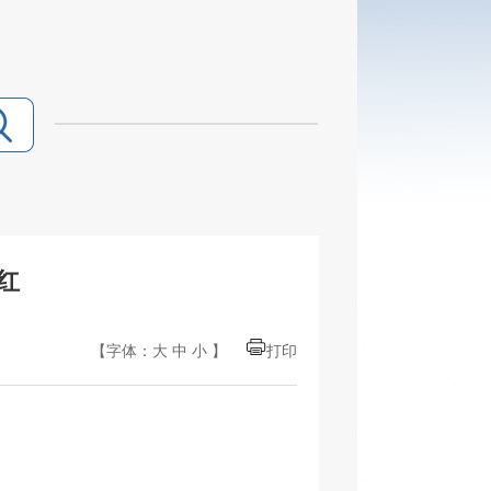
红
【字体：
大
中
小
】
打印