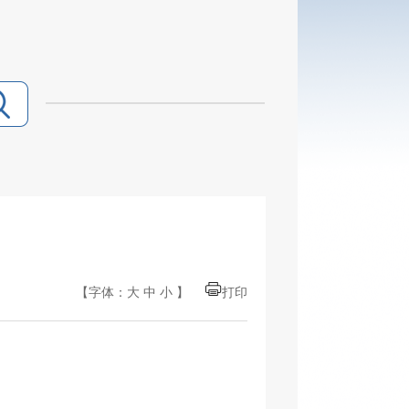
【字体：
大
中
小
】
打印