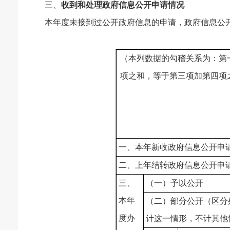
三、
收到和处理政府信息公开申请情况
本年度未接到过公开政府信息的申请，政府信息公
（本列数据的勾稽关系为：第
项之和，等于第三项加第四项
一、本年新收政府信息公开申
二、上年结转政府信息公开申
三、
（一）予以公开
本年
（二）部分公开（区分
度办
计这一情形，不计其他