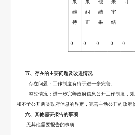
果
果
他
未
计
维
纠
结
审
持
正
果
结
0
0
0
0
0
五、存在的主要问题及改进情况
存在问题：工作制度有待于进一步完善。
整改情况：进一步完善政府信息公开工作制度，规
和不予公开两类政府信息的界定，完善主动公开的政府
六、其他需要报告的事项
无其他需要报告的事项