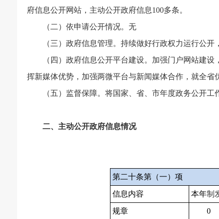
府信息公开网站，主动公开政府信息100多条。
（二）依申请公开情况。无
（三）政府信息管理。持续做好行政权力运行公开
（四）政府信息公开平台建设。加强门户网站建设
挥新媒体优势，加强两微平台与新闻媒体合作，就全省
（五）监督保障。将国家、省
、市
年度政务公开工
二、主动公开政府信息情况
第二十条第（一）项
信息内容
本年
制
规章
0