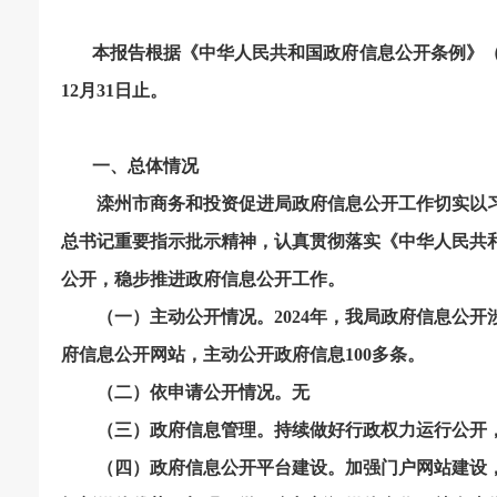
本报告根据《中华人民共和国政府信息公开条例》
12月31日止。
一、总体情况
滦州市商务和投资促进局政府信息公开工作切实以
总书记重要指示批示精神，认真贯彻落实《中华人民共
公开，稳步推进政府信息公开工作。
（一）主动公开情况。
2024年，我局政府信息公
府信息公开网站，主动公开政府信息100多条。
（二）依申请公开情况。无
（三）政府信息管理。持续做好行政权力运行公开
（四）政府信息公开平台建设。加强门户网站建设