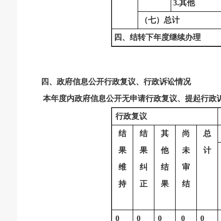
3.其他
（七）总计
四、结转下年度继续办理
四、政府信息公开行政复议、行政诉讼情况
本年度内政府信息公开无申请行政复议、提起行政
行政复议
结
结
其
尚
总
果
果
他
未
计
维
纠
结
审
持
正
果
结
0
0
0
0
0