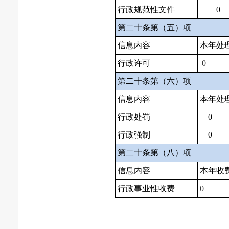
行政规范性文件
0
第二十条第（五）项
信息内容
本年处
行政许可
0
第二十条第（六）项
信息内容
本年处
行政处罚
0
行政强制
0
第二十条第（八）项
信息内容
本年收
行政事业性收费
0