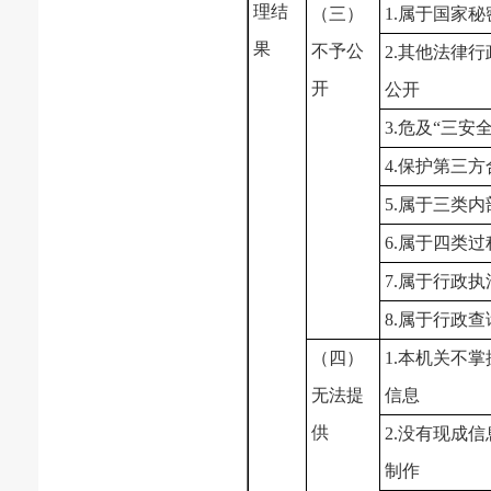
理结
（三）
1.属于国家秘
果
不予公
2.其他法律
开
公开
3.危及“三安
4.保护第三
5.属于三类
6.属于四类
7.属于行政
8.属于行政
（四）
1.本机关不
无法提
信息
供
2.没有现成
制作