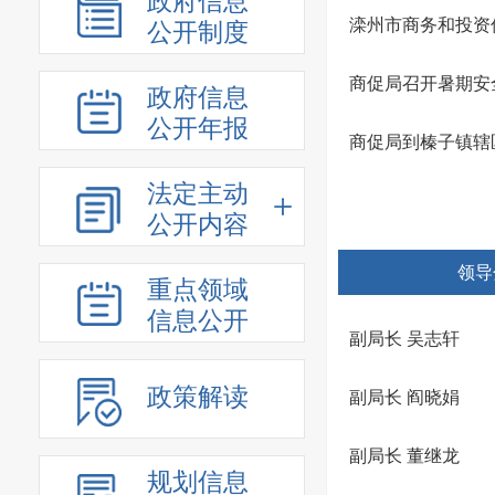
政府信息
滦州市商务和投资
公开制度
商促局召开暑期安
政府信息
公开年报
商促局到榛子镇辖
法定主动
公开内容
领导
重点领域
信息公开
副局长 吴志轩
政策解读
副局长 阎晓娟
副局长 董继龙
规划信息