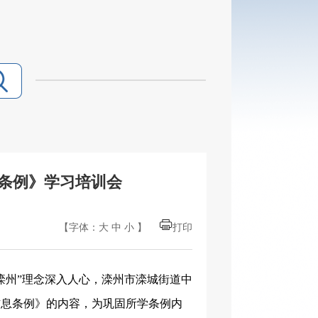
条例》学习培训会
【字体：
大
中
小
】
打印
滦州”理念深入人心，
滦州市滦城街道中
信息条例》的内容
，为
巩固
所学
条例内