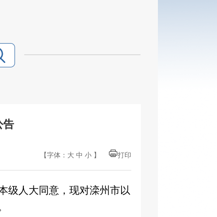
公告
【字体：
大
中
小
】
打印
本级人大同意，现对滦州市以
。