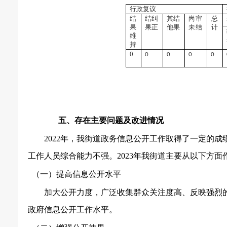
行政复议
结
结
纠
其
结
尚
审
总
果
果
正
他
果
未
结
计
维
持
0
0
0
0
0
五、存在主要问题及改进情况
2022年，我街道政务信息公开工作取得了一定的
工作人员综合能力不强。2023年我街道主要从以下方面
（一）提高信息公开水平
加大公开力度，广泛收集群众关注度高、反映强烈
政府信息公开工作水平。