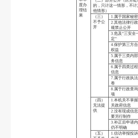
（二）部分公开
（区分处
度办
的，只计这一情形，不计
理结
他情形）
果
（三）
1.属于国家秘密
不予公
2.其他法律行
开
规禁止公开
3.危及“三安全
定”
4.保护第三方
权益
5.属于三类内
务信息
6.属于四类过
信息
7.属于行政执
卷
8.属于行政查
项
（四）
1.本机关不掌
无法提
关政府信息
供
2.没有现成信
要另行制作
3.补正后申请
仍不明确
（五）
1.信访举报投