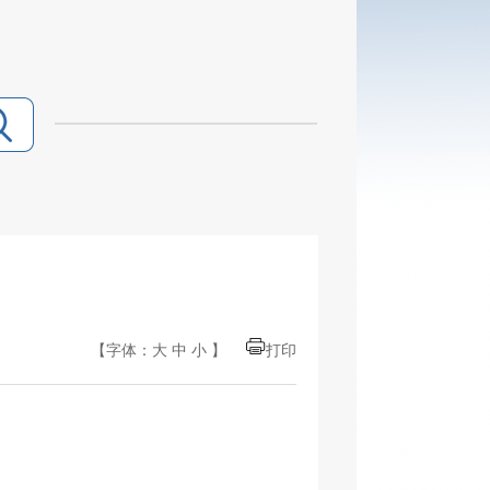
【字体：
大
中
小
】
打印