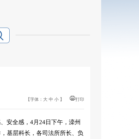
【字体：
大
中
小
】
打印
感、安全感，
4月24日下午，滦州
导，基层科长，各司法所所长、负