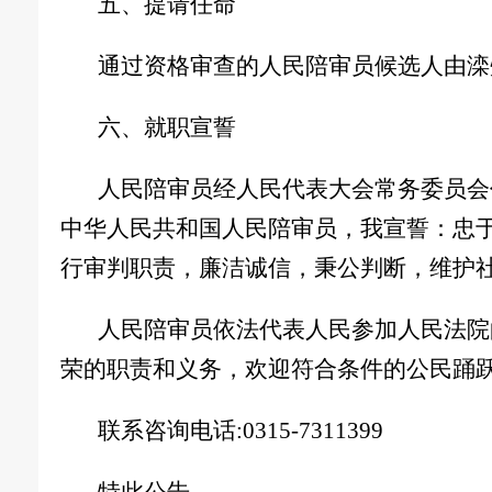
五、提请任命
通过资格审查的人民陪审员候选人由
滦
六、就职宣誓
人民陪审员经人民代表大会常务委员会
中华人民共和国人民陪审员
，
我宣誓
：
忠
行审判职责
，
廉洁诚信
，
秉公判断
，
维护
人民陪审员依法代表人民参加人民法院
荣的职责和义务
，
欢迎符合条件的公民踊
联系咨询电话:
0315-7311399