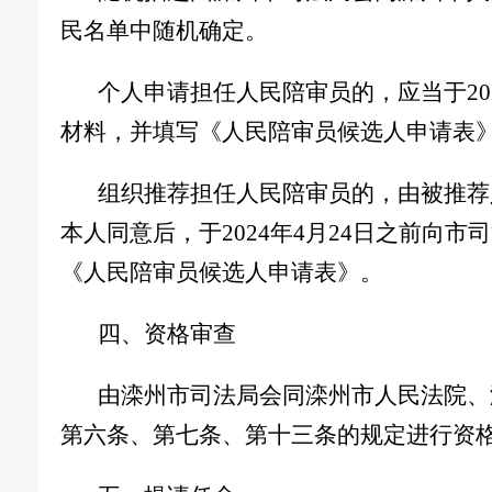
民名单中随机确定。
个人申请担任人民陪审员的
，
应当于
20
材料
，
并填写《人民陪审员候选人申请表
组织推荐担任人民陪审员的
，
由被推荐
本人同意后
，
于
202
4
年
4
月
2
4
日之前向
市
司
《人民陪审员候选人申请表》。
四、资格审查
由
滦州市
司法局会同
滦州市
人民法院、
第六条、第七条、第十三条的规定进行资