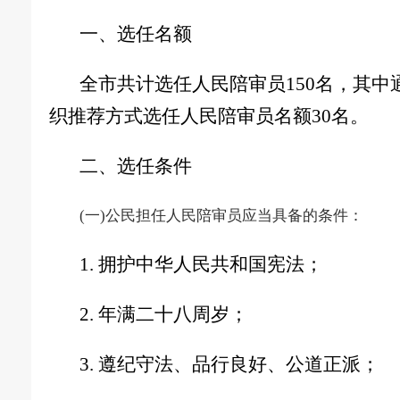
一、选任名额
全市共计选任人民陪审员
150
名
，
其中
织推荐方式选任人民陪审员名额
30
名。
二、选任条件
(一)公民担任人民陪审员应当具备的条件
：
1. 拥护中华人民共和国宪法
；
2. 年满二十八周岁
；
3. 遵纪守法、品行良好、公道正派
；