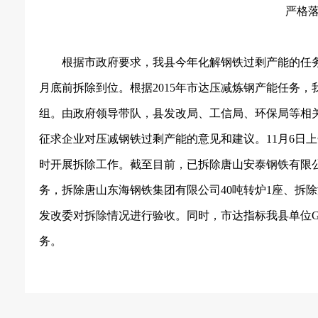
严格
根据市政府要求，我县今年化解钢铁过剩产能的任
月底前拆除到位。根据
2015
年市达压减炼钢产能任务，
组。由政府领导带队，县发改局、工信局、环保局等相
征求企业对压减钢铁过剩产能的意见和建议。
11
月
6
日上
时开展拆除工作。
截至目前，已拆除唐山安泰钢铁有限
务，拆除唐山东海钢铁集团有限公司40吨转炉1座、拆除
发改委对拆除情况进行验收。同时，市达指标我县单位GDP能
务。