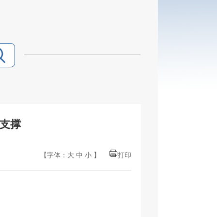
劲支撑
【字体：
大
中
小
】
打印