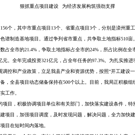
狠抓重点项目建设
为经济发展构筑强劲支撑
目
156个，
其中市重点项目
13个、省重点项目3个，分别是
滦州重
相色谱制造基地项目。通过争列省市重点
，共争取土地指标
510
目数占全市的21.4%，争取土地指标占全市的24%，所占比例在
0亿元。
全年完成投资
321亿元，占全年任务的97.3%。为扎实推
观调控和产业政策，立足我县产业和资源优势，按照
“开工建设
备，全县项目动态储备保持在500个以上。目前，我局正积极组
落实工作。
的项目，积极协调项目单位和有关部门，加快落实建设条件，特
续建项目，加强项目调度，及时发现问题，解决问题，全力加快
促项目在短时间内落地。