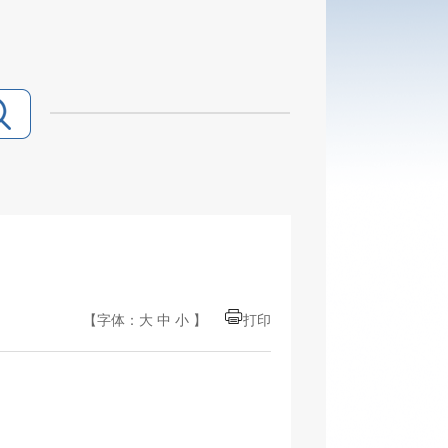
【字体：
大
中
小
】
打印