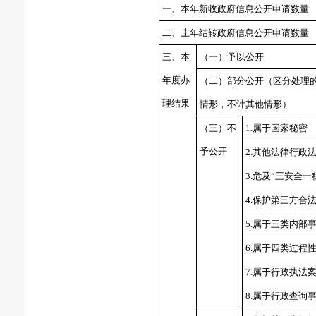
一、本年新收政府信息公开申请数量
二、上年结转政府信息公开申请数量
三、本
（一）予以公开
年度办
（二）部分公开
（区分处理
理结果
情形，不计其他情形）
（三）不
1.
属于国家秘密
予公开
2.
其他法律行政
3.
危及“三安全一
4.
保护第三方合
5.
属于三类内部
6.
属于四类过程
7.
属于行政执法
8.
属于行政查询