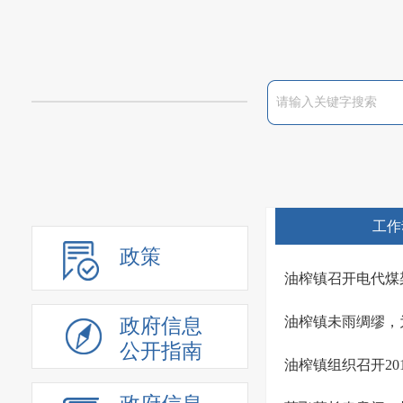
工作
政策
油榨镇召开电代煤
油榨镇未雨绸缪，
政府信息
公开指南
油榨镇组织召开2