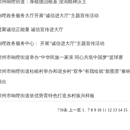
滦州响嘡街道：厚植德治根基 浸润精神沃土
响嘡政务服务大厅开展“诚信进大厅”主题宣传活动
凝聚诚信正能量 诚信宣传进大厅
响嘡政务服务中心： 开展“诚信进大厅”主题宣传活动
滦州市响嘡街道举办“中华民族一家亲 同心共筑中国梦”篮球赛
滦州市响嘡街道杜峪村举办和谐乡村“双争”有我绘就“新图景”奏响
演出
滦州市响嘡街道依优势育特色打造乡村振兴样板
738条
上一页
1
..
7
8
9
10
11
12
13
14
15
.