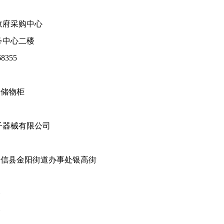
政府采购中心
务中心二楼
68355
、储物柜
子器械有限公司
阳信县金阳街道办事处银高街
楼
楼