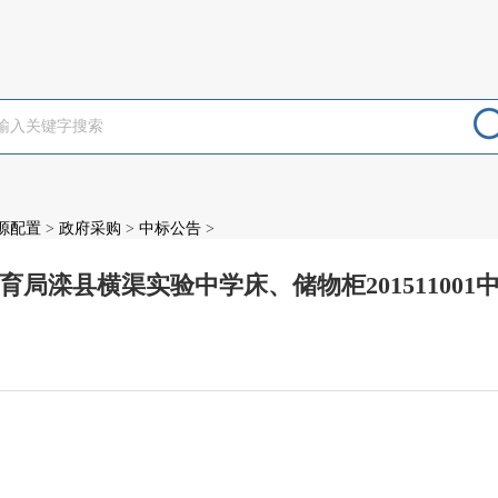
源配置
>
政府采购
>
中标公告
>
育局滦县横渠实验中学床、储物柜201511001
：