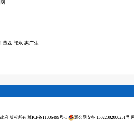
购网
理
董磊
郭永
惠广生
滦州市人民政府 版权所有
冀ICP备11006499号-1
冀公网安备 13022302000251号
网