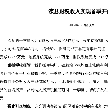
滦县财税收入实现首季开
2017-04-17 浏览次数：
滦县第一季度公共财政收入完成
46347
万元，占年初预期目
元；同比增加
3443
万元，增长
8%
，圆满完成了县定首季开门红
完成
12272
万元，地税系统完成
16698
万元，财政系统完成
17377
狠抓税收征管
。我县抓住钢坯、铁精粉含税均价上涨的有利
强化两个骨干行业税收征管。一季度，全县钢铁行业公财收入完
铁选行业公财收入完成
6530
万元，同比增收
4148
万元。加大土地
算的新增房产，及时纳入房产税征管范围。一季度，
“
两税
”
收入
元。
强化引企增税
。充分调动各镇
(
街
)
园区引企增税的主观能动