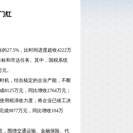
门红
标的
27.5%
，比时间进度超收
4222
万
目标和市达任务。其中，国税系统
万元。
时机，结合核定的企业产能，不断
成
8125
万元，同比增收
2764
万元；
使用税清收力度，将企业已竣工决
完成
9877
万元，同比增收
104
万
性，围绕交通运输、金融保险、代