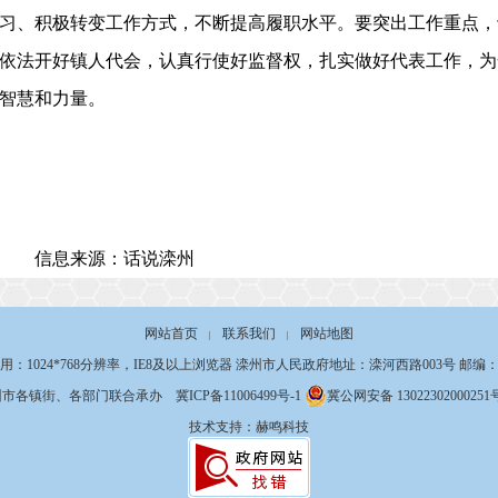
习、积极转变工作方式，不断提高履职水平。要突出工作重点，
依法开好镇人代会，认真行使好监督权，扎实做好代表工作，为
智慧和力量。
信息来源：话说滦州
网站首页
联系我们
网站地图
|
|
用：1024*768分辨率，IE8及以上浏览器 滦州市人民政府地址：滦河西路003号 邮编：06
州市各镇街、各部门联合承办
冀ICP备11006499号-1
冀公网安备 13022302000251
技术支持：赫鸣科技