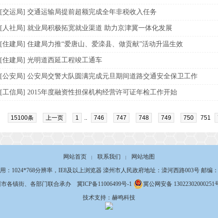
[交运局] 交通运输局提前超额完成全年非税收入任务
[人社局] 就业局积极拓宽就业渠道 助力京津冀一体化发展
[住建局] 住建局力推“爱唐山、爱滦县、做贡献”活动升温生效
[住建局] 光明道西延工程竣工通车
[公安局] 公安局交警大队圆满完成元旦期间道路交通安全保卫工作
[工信局] 2015年度融资性担保机构经营许可证年检工作开始
15100条
上一页
1
..
746
747
748
749
750
751
网站首页
联系我们
网站地图
|
|
用：1024*768分辨率，IE8及以上浏览器 滦州市人民政府地址：滦河西路003号 邮编：06
州市各镇街、各部门联合承办
冀ICP备11006499号-1
冀公网安备 13022302000251
技术支持：赫鸣科技