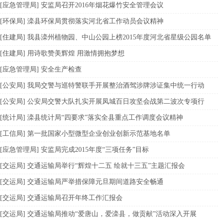
[应急管理局] 安监局召开2016年烟花爆竹安全管理会议
[环保局] 滦县环保局贯彻落实河北省工作动员会议精神
[住建局] 我县滦州植物园、中山公园上榜2015年度河北省星级公园名单
[住建局] 用诗歌赞美辉煌 用激情拥抱梦想
[应急管理局] 安全生产检查
[公安局] 我局交警与巡特警联手开展整治酒驾涉牌涉证集中统一行动
[公安局] 公安局交警大队扎实开展凤城百日攻坚会战第二波次专项行
[统计局] 滦县统计局“四要求”落实全县重点工作调度会议精神
[工信局] 第一批国家小型微型企业创业创新示范基地名单
[应急管理局] 安监局完成2015年度“三项任务”目标
[交运局] 交通运输局举行“辉煌十二五 绘就十三五”主题汇报会
[交运局] 交通运输局严举措保障元旦期间道路安全畅通
[交运局] 交通运输局召开年终工作汇报会
[交运局] 交通运输局推动“爱唐山，爱滦县，做贡献”活动深入开展