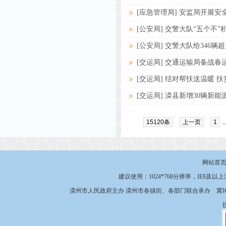
[应急管理局] 安监局开展
[公安局] 交警大队“五个不
[公安局] 交警大队给346辆
[交运局] 交通运输局备战春
[交运局] 结对帮扶送温暖 
[交运局] 滦县新增30辆新
15120条
上一页
1
.
网站首
建议使用：1024*768分辨率，IE8及以
滦州市人民政府主办 滦州市各镇街、各部门联合承办
冀I