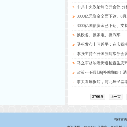
中共中央政治局召开会议 分
3000亿元资金全面下达、8
3000亿国债资金已下达、
换设备、换家电、换汽车…
受权发布丨习近平：在庆祝中
李强主持召开国务院常务会议
议通过《烈士褒扬条例（修订
马立军赴响嘡街道检查生态
政策·一问到底|补贴翻倍！
事关看病报销，河北居民基
3766条
上一页
网站首