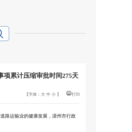
项累计压缩审批时间275天
【字体：
大
中
小
】
打印
进道路运输业的健康发展，滦州市行政