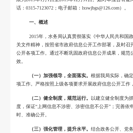
话：
0315-7123072
；电子邮箱：
lxswjbgs@126.com
）。
一、概述
2015
年，水务局认真贯彻落实《中华人民共和国
关文件精神，按照省市政府信息公开工作部署，及时召
公开各项工作。通过不断巩固政府信息公开成果，规范
效。
（一）加强领导，全面落实。
根据我局实际，确
项工作。严格按照上级各项要求开展政府信息公开工作
（二）健全制度，规范运行。
以建立健全制度为
度，保证
“
上网信息不涉密、涉密信息不公开
”
；完善依
时、准确公开。
（三）强化管理，提升水平。
结合政务公开、党