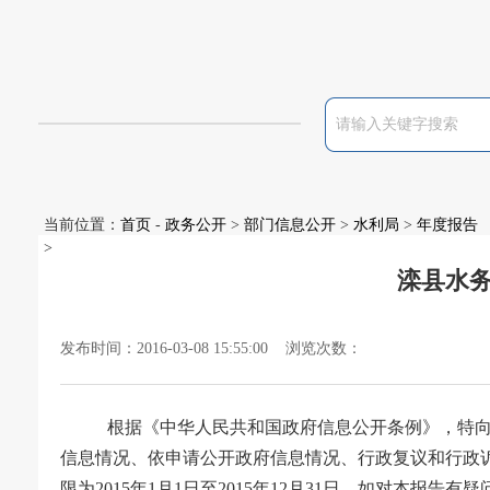
当前位置：
首页
-
政务公开
>
部门信息公开
>
水利局
>
年度报告
>
滦县水务
发布时间：2016-03-08 15:55:00 浏览次数：
根据《中华人民共和国政府信息公开条例》，特
信息情况、依申请公开政府信息情况、行政复议和行政
限为
2015
年
1
月
1
日至
2015
年
12
月
31
日。如对本报告有疑