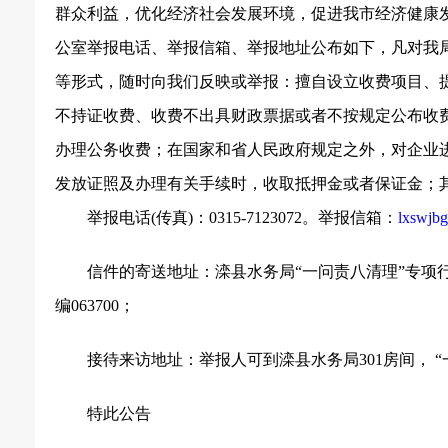
群众利益，优化经济社会发展环境，促进我市经济健康发
公室举报电话、举报信箱、举报地址公布如下，凡对我
等形式，随时向我们反映或举报：擅自设立收费项目、
不持证收费、收费不出具财政票据或者不按规定公布收
办理公务收费；在国家和省人民政府规定之外，对企业
发放证照及办理有关手续时，收取抵押金或者保证金；
举报电话
(
传真
)
：
0315-7123072
。举报信箱：
lxswjb
信件的寄送地址：滦县水务局“一问责八清理”专项
编
063700
；
接待来访地址：举报人可到滦县水务局
301
房间， 
特此公告