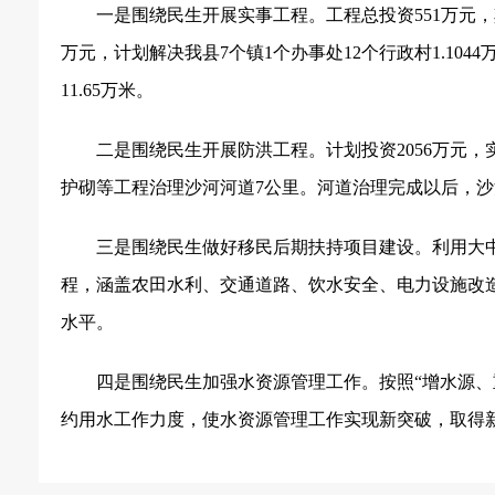
一是围绕民生开展实事工程。工程总投资
551
万元，
万元，计划解决我县
7
个镇
1
个办事处
12
个行政村
1.1044
11.65
万米。
二是围绕民生开展防洪工程。计划投资
2056
万元，
护砌等工程治理沙河河道
7
公里。河道治理完成以后，沙
三是围绕民生做好移民后期扶持项目建设。利用大
程，涵盖农田水利、交通道路、饮水安全、电力设施改
水平。
四是围绕民生加强水资源管理工作。按照“增水源、
约用水工作力度，使水资源管理工作实现新突破，取得