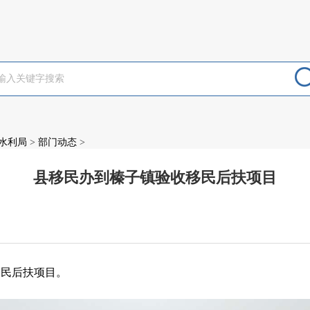
水利局
>
部门动态
>
县移民办到榛子镇验收移民后扶项目
：
移民后扶项目。