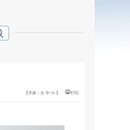
【字体：
大
中
小
】
打印