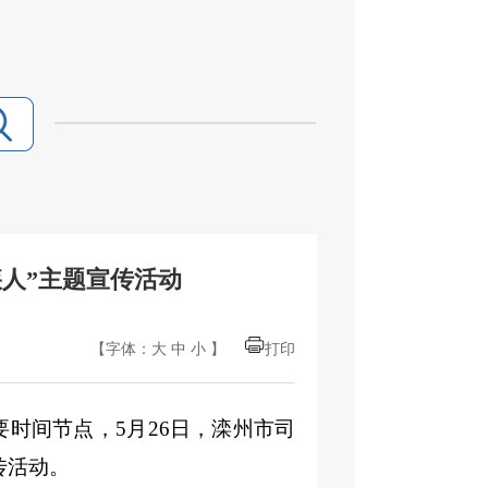
疾人”主题宣传活动
【字体：
大
中
小
】
打印
”重要时间节点，5月26日，滦州市司
传活动。