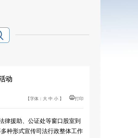
活动
【字体：
大
中
小
】
打印
、法律援助、公证处等窗口股室到
等多种形式宣传司法行政整体工作