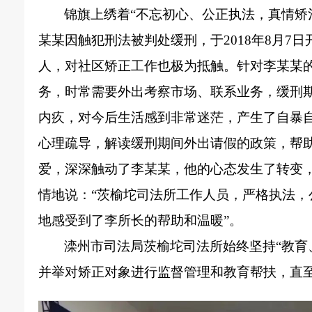
锦旗上绣着
“不忘初心、公正执法，真情矫
某某因触犯刑法被判处缓刑，于2018年8月
人，对社区矫正工作也极为抵触。针对李某某
务，时常需要外出考察市场、联系业务，缓刑
内疚，对今后生活感到非常迷茫，产生了自暴
心理疏导，解读缓刑期间外出请假的政策，帮
爱，深深触动了李某某，他的心态发生了转变
情地说：“茨榆坨司法所工作人员，严格执法
地感受到了李所长的帮助和温暖”。
滦州市司法局茨榆坨司法所始终坚持
“教
并举对矫正对象进行监督管理和教育帮扶，直