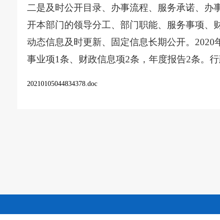
二是
及时
公开目录、办事流程、服务承诺、办
开本部门的领导分工、部门职能、服务事项、
动态信息及时更新、固定信息长期公开。
202
事业项
1条、
财政信息
项
2
条，年度报告
2
条
。
行
20210105044834378.doc