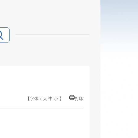
【字体：
大
中
小
】
打印