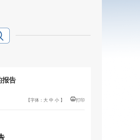
的报告
【字体：
大
中
小
】
打印
告