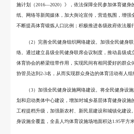
施计划（
2016
—
2020
）》，依法保障全民参加体育健身
纸、网络等新闻媒体，加大舆论宣传，营造氛围，增强
不断提高体育锻炼人口比例；积极推进各级政府依法履行
（
2
）完善全民健身组织网络建设。加强全民健身联
络。通过建立县级全民健身联席会议制度，推动县级成
体育协会的桥梁纽带作用，实现民间有相同爱好的群众
协管员达到
2-3
名，从而实现群众身边的体育活动有人组
（
3
）加强全民健身设施网络建设。将全民健身设施
划和启动奥体中心建设，增加对城乡基层体育健身设施的
工程提档升级，加强新农村、新民居建设和城镇化建设
身设施全覆盖，全县人均体育设施场地面积达
1.95
平方