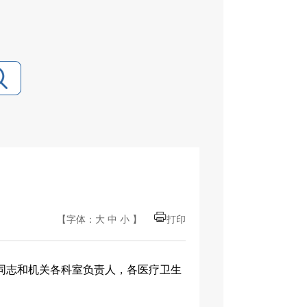
【字体：
大
中
小
】
打印
责同志和机关各科室负责人，各医疗卫生