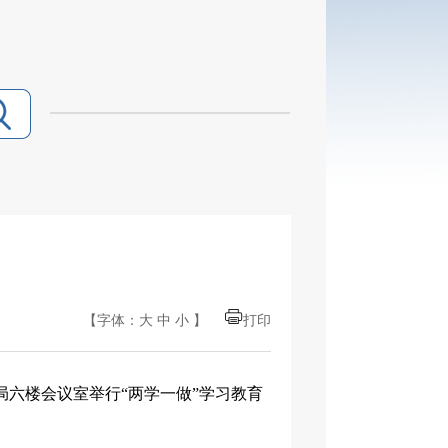
【字体：
大
中
小
】
打印
局六楼会议室举行“两学一做”学习教育