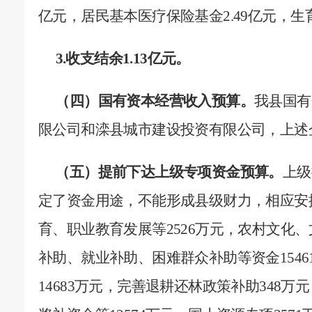
亿元
，
居民基本医疗保险基金
2.49
亿元
，
生
3.
收支结余
1.13
亿元。
（四）国有资本经营收入预算。
我县国有
限
公司和滦县城市建设投资有限公司，上述
（五）提前下达上级专项资金预算。
上级
定了资金用途，不能形成县级财力，相应安
育、职业教育发展等
2526
万元，农村文化、
补助、就业补助、困难群众补助等资金
1546
14683
万元，完善退耕还林政策补助
348
万元