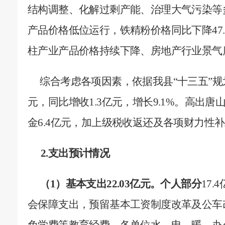
结构调整、化解过剩产能、治理大气污染等
产品价格低位运行，铁精粉价格同比下降
47
柱产业产品价格持续下降、房地产行业景气
综合考虑各项因素，依据我县“十三五”
元，同比增收
1.3
亿元，增长
9.1%
。高出唐
金
6.4
亿元，加上级税收返还及各项财力性补
2.
支出预计情况
（
1
）基本支出
22.03
亿元。个人部分
17.4
会保障支出，预留基本工资制度改革及公车