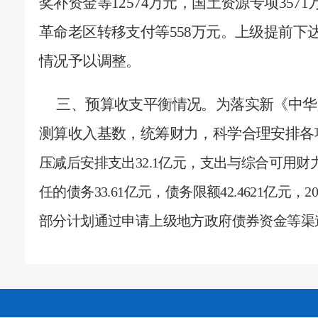
奖补资金等
12574
万元，国土资源专项
3571
革命老区转移支付等
558
万元。上级提前下
情况予以调整。
三、预算收支平衡情况。
为落实新《中华
测算收入基数，统筹财力，科学合理安排各
压减后安排支出
32.1
亿元，支出与综合可用财
任的债务
33.61
亿元，债务限额
42.4621
亿元，
2
部分计划通过申请上级地方政府债券资金等渠