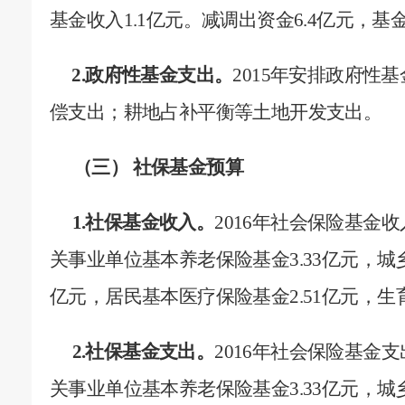
基金收入
1.1
亿元。减调出资金
6.4
亿元，基
2.
政府性基金支出。
2015
年安排政府性基
偿支出；耕地占补平衡等土地开发支出。
（三） 社保基金预算
1.
社保基金收入。
2016
年社会保险基金收
关事业单位基本养老保险基金
3.33
亿元
，
城
亿元
，
居民基本医疗保险基金
2.51
亿元
，
生
2.
社保基金支出。
2016
年社会保险基金支
关事业单位基本养老保险基金
3.33
亿元
，
城