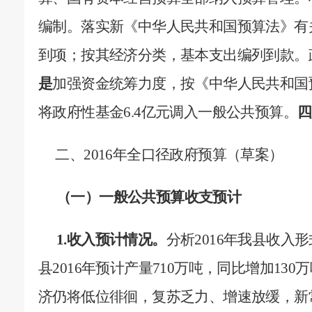
编制。落实新《中华人民共和国预算法》有
到项；按其经济分类，基本支出编列到款。
是
加强资金统筹力度，按《中华人民共和国
将政府性基金
6.4
亿元调入一般公共预算。
四
二、
2016
年全口径政府预算（草案）
（一）一般公共预算收支预计
1.
收入预计情况。
分析
2016
年我县收入形
县
2016
年预计产量
710
万吨，同比增加
130
万
济仍将低位徘徊，复苏乏力、增速放缓，新