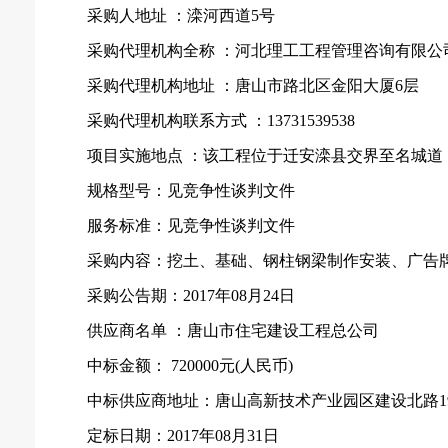
采购人地址
：滦河西道
5号
采购代理机构全称
：河北理工工程管理咨询有限公
采购代理机构地址
：唐山市路北区金阳大厦
6层
采购代理机构联系方式
：
13731539538
项目实施地点
：该工程位于迁安滦县交界至名城道
规格型号：见竞争性谈判文件
服务标准：见竞争性谈判文件
采购内容：挖土、基础、钢柱钢梁制作安装、广告
采购公告期：
2017年08月24日
供应商名单
：唐山市住宅建设工程总公司
中标金额：
720000元(人民币)
中标供应商地址：唐山高新技术产业园区建设北路
1
定标日期：
2017年08月31日