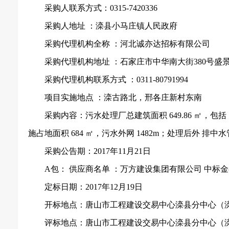
采购人联系方式：
0315-7420336
采购人地址
：滦县小马庄镇人民政府
采购代理机构全称
：河北诚亦达招标有限公司
采购代理机构地址
：石家庄市中华南大街
380号盛
采购代理机构联系方式
：
0311-80791994
项目实施地点
：滦古路北，邢各庄新村东南
采购内容：污水处理厂总建筑面积
649.86 ㎡，包
施占地面积 684 ㎡，污水外网 1482m；处理后外 排中水管
采购公告期：
2017年11月21日
A包： 供应商名单 ：万方建设集团有限公司 中标金额
定标日期：
2017年12月19日
开标地点：唐山市工程建设交易中心滦县分中心（
评标地点：唐山市工程建设交易中心滦县分中心（