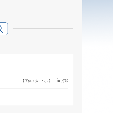
【字体：
大
中
小
】
打印