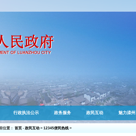
行政执法公示
政务服务
政民互动
魅力滦州
前位置：
首页
-
政民互动
>
12345便民热线
>