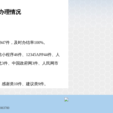
份办理情况
947
件，及时办结率
100%。
微信小程序
46
件、
12345APP
44
件、
人
北3件、
中国政府网
3件
、
人民网市
、感谢类
10
件
、
建议类
9
件
。
3700