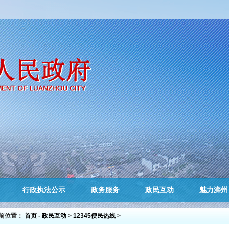
行政执法公示
政务服务
政民互动
魅力滦州
前位置：
首页
-
政民互动
>
12345便民热线
>