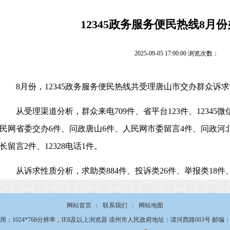
12345政务服务便民热线8月
2025-09-05 17:00:00 浏览次数：
8
月份，
12345政务服务便民热线共受理唐山市交办群众诉求
从受理渠道分析，群众来电
709
件、省平台
123
件、
12345
民网省委交办
6件、
问政唐山
6
件、
人民网市委留言
4件、问政河
长留言
2件、12328电话1件。
从诉求性质分析，求助类
884
件、投诉类
26
件
、
举报类
18
件
网站首页
联系我们
网站地图
|
|
用：1024*768分辨率，IE8及以上浏览器 滦州市人民政府地址：滦河西路003号 邮编：06