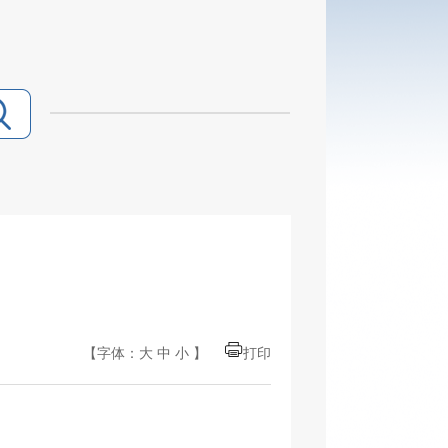
【字体：
大
中
小
】
打印