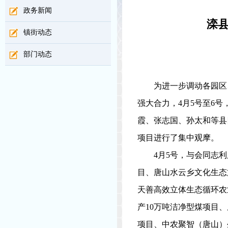
政务新闻
滦县
镇街动态
部门动态
为进一步调动各园区
强大合力，
4
月
5
号至
6
号
霞、张志国、孙太和等县
项目进行了集中观摩。
4
月
5
号，与会同志利
目、唐山水云乡文化生态
天善高效立体生态循环农
产
10
万吨洁净型煤项目、
项目、中农聚智（唐山）