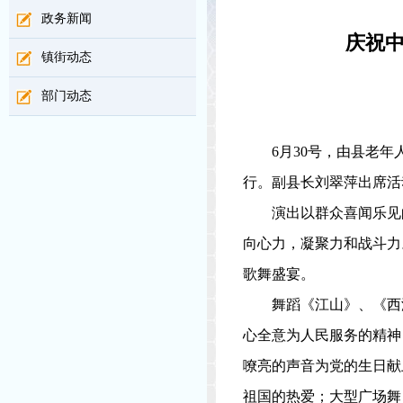
政务新闻
庆祝中
镇街动态
部门动态
6
月
30
号，由县老年
行。副县长刘翠萍出席活
演出以群众喜闻乐见
向心力，凝聚力和战斗力
歌舞盛宴。
舞蹈《江山》、《西
心全意为人民服务的精神
嘹亮的声音为党的生日献
祖国的热爱；大型广场舞