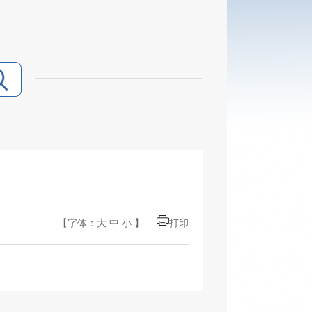
【字体：
大
中
小
】
打印